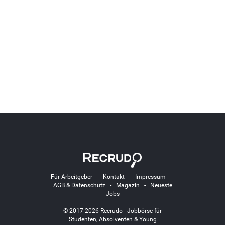
Für Arbeitgeber
-
Kontakt
-
Impressum
-
AGB & Datenschutz
-
Magazin
-
Neueste
Jobs
© 2017-2026 Recrudo - Jobbörse für
Studenten, Absolventen & Young