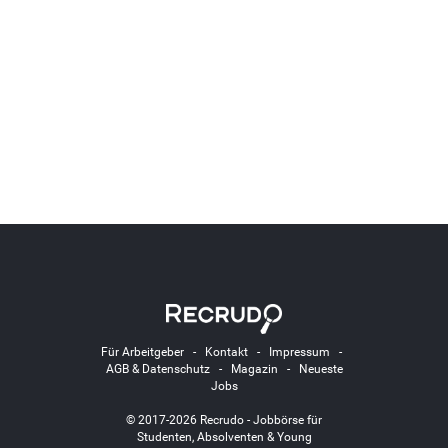
Für Arbeitgeber
-
Kontakt
-
Impressum
-
AGB & Datenschutz
-
Magazin
-
Neueste
Jobs
© 2017-2026 Recrudo - Jobbörse für
Studenten, Absolventen & Young