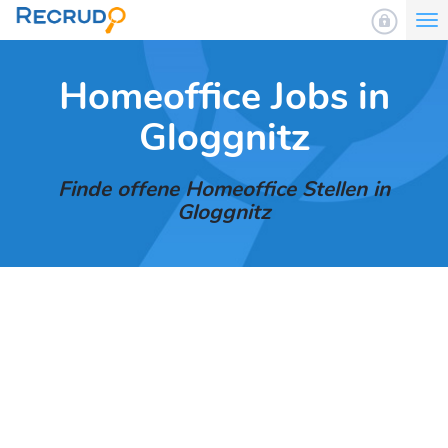
To
nav
Homeoffice Jobs in
Gloggnitz
Finde offene Homeoffice Stellen in
Gloggnitz