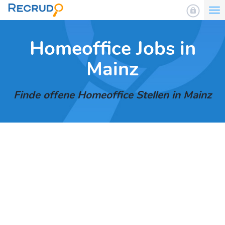
To
nav
Homeoffice Jobs in
Mainz
Finde offene Homeoffice Stellen in Mainz