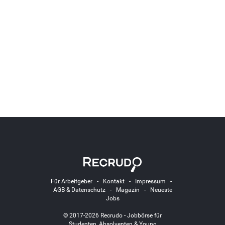
Für Arbeitgeber
-
Kontakt
-
Impressum
-
AGB & Datenschutz
-
Magazin
-
Neueste
Jobs
© 2017-2026 Recrudo - Jobbörse für
Studenten, Absolventen & Young