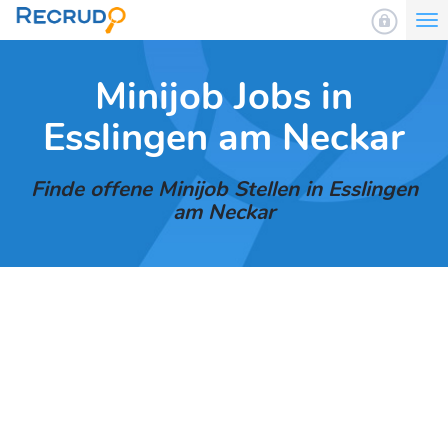
To
nav
Minijob Jobs in
Esslingen am Neckar
Finde offene Minijob Stellen in Esslingen
am Neckar