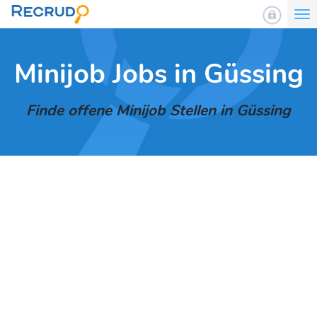
To
nav
Minijob Jobs in Güssing
Finde offene Minijob Stellen in Güssing