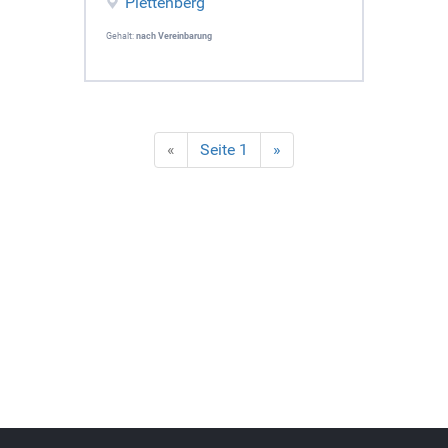
Plettenberg
Gehalt:
nach Vereinbarung
«
Seite 1
»