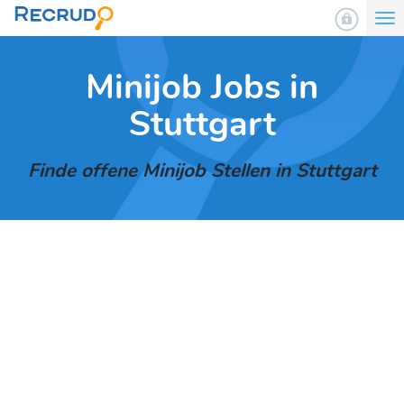
To
nav
Minijob Jobs in
Stuttgart
Finde offene Minijob Stellen in Stuttgart