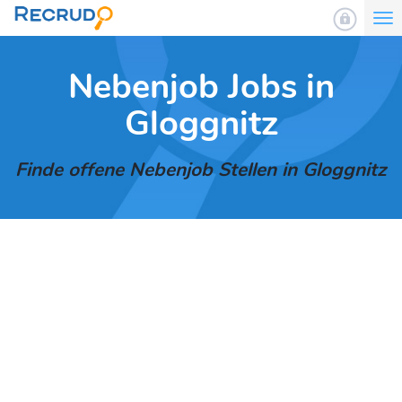
To
nav
Nebenjob Jobs in
Gloggnitz
Finde offene Nebenjob Stellen in Gloggnitz