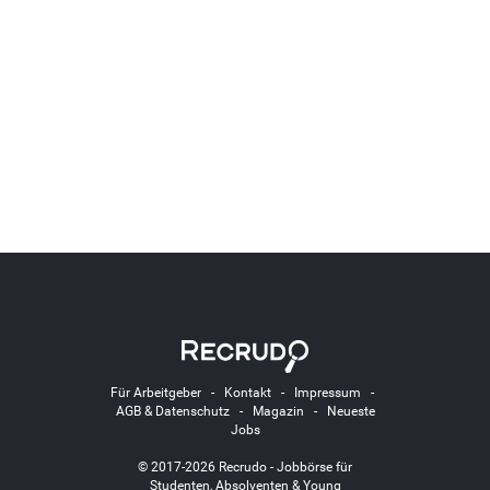
Für Arbeitgeber
-
Kontakt
-
Impressum
-
AGB & Datenschutz
-
Magazin
-
Neueste
Jobs
© 2017-2026 Recrudo - Jobbörse für
Studenten, Absolventen & Young