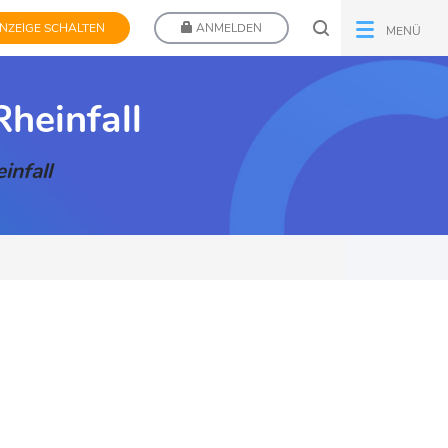
NZEIGE SCHALTEN
ANMELDEN
MENÜ
heinfall
infall