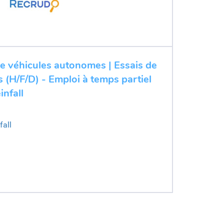
de véhicules autonomes | Essais de
 (H/F/D) - Emploi à temps partiel
nfall
all