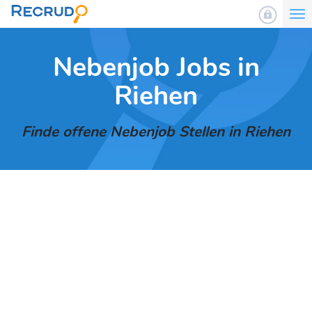
To
nav
Nebenjob Jobs in
Riehen
Finde offene Nebenjob Stellen in Riehen