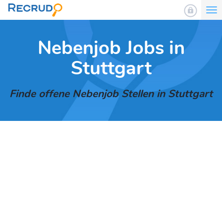
To
nav
Nebenjob Jobs in
Stuttgart
Finde offene Nebenjob Stellen in Stuttgart