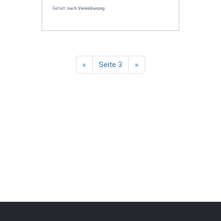
Gehalt:
nach Vereinbarung
«
Seite 3
»