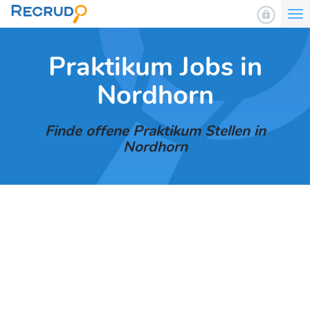
To
nav
Praktikum Jobs in
Nordhorn
Finde offene Praktikum Stellen in
Nordhorn