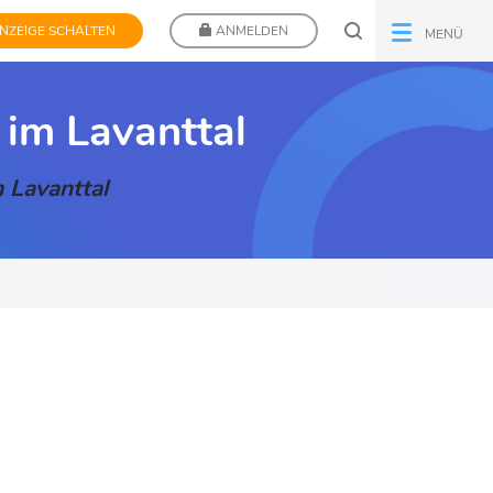
NZEIGE SCHALTEN
ANMELDEN
MENÜ
 im Lavanttal
m Lavanttal