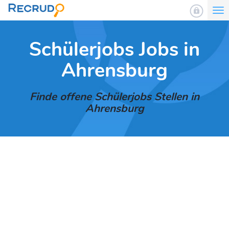
To
nav
Schülerjobs Jobs in
Ahrensburg
Finde offene Schülerjobs Stellen in
Ahrensburg