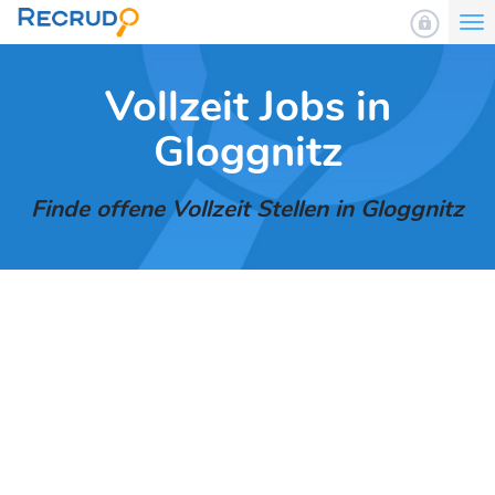
To
nav
Vollzeit Jobs in
Gloggnitz
Finde offene Vollzeit Stellen in Gloggnitz