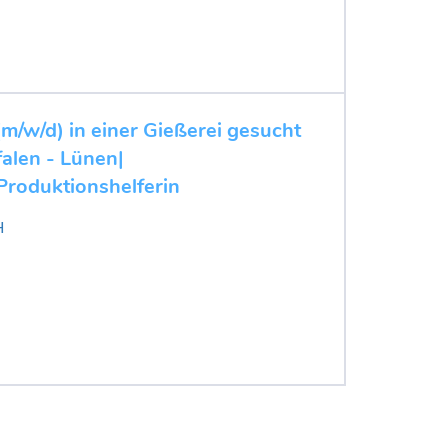
m/w/d) in einer Gießerei gesucht
alen - Lünen|
Produktionshelferin
H