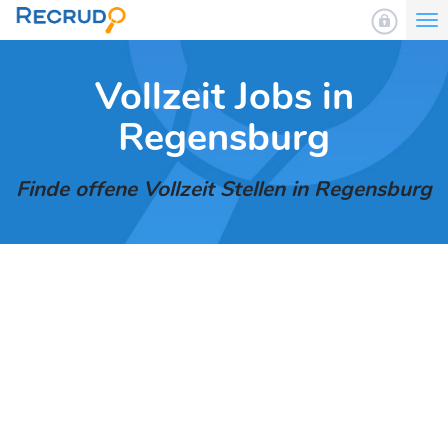
To
nav
Vollzeit Jobs in
Regensburg
Finde offene Vollzeit Stellen in Regensburg