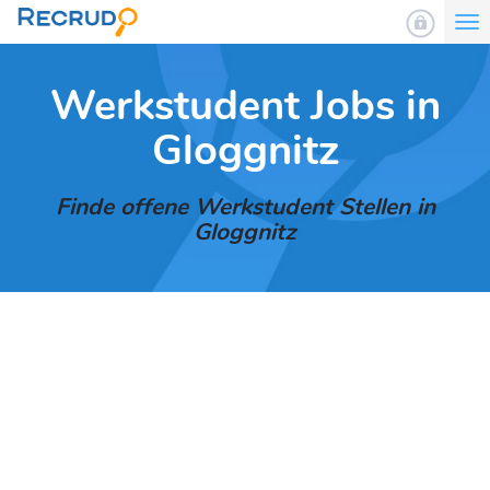
To
nav
Werkstudent Jobs in
Gloggnitz
Finde offene Werkstudent Stellen in
Gloggnitz