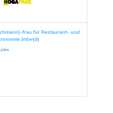
chmann|-frau für Restaurant- und
tronomie (m|w|d)
 Jobs