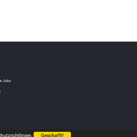
e Jobs
s
utzrichtlinien.
Geschafft!