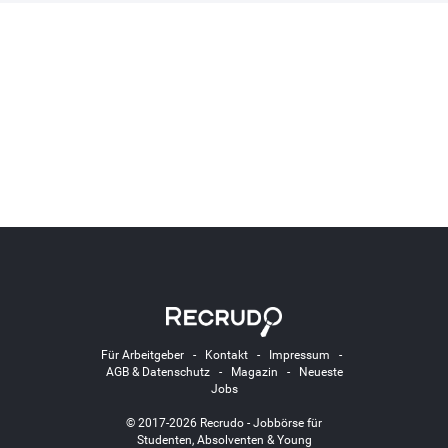
Für Arbeitgeber
-
Kontakt
-
Impressum
-
AGB & Datenschutz
-
Magazin
-
Neueste
Jobs
© 2017-2026 Recrudo - Jobbörse für
Studenten, Absolventen & Young