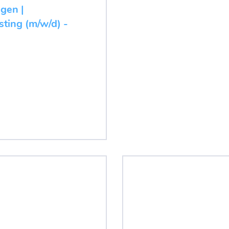
ugen |
ting (m/w/d) -