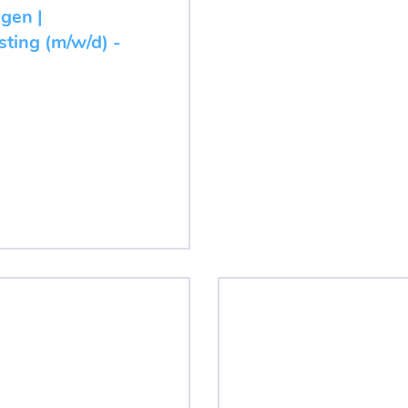
ugen |
ting (m/w/d) -