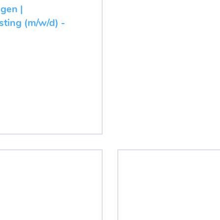
ugen |
ting (m/w/d) -