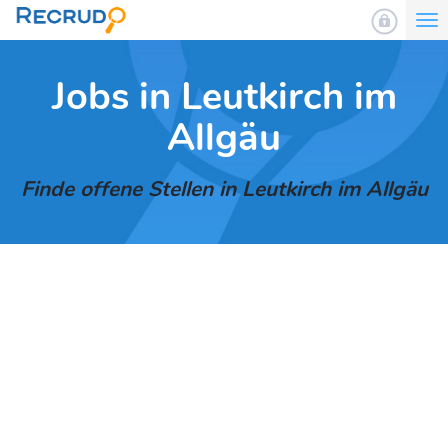
To
nav
Jobs in Leutkirch im
Allgäu
Finde offene Stellen in Leutkirch im Allgäu