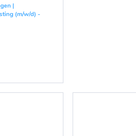
ugen |
ting (m/w/d) -