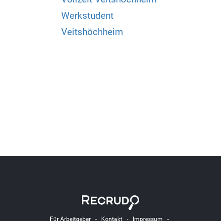
Werkstudent
Veitshöchheim
Für Arbeitgeber
-
Kontakt
-
Impressum
-