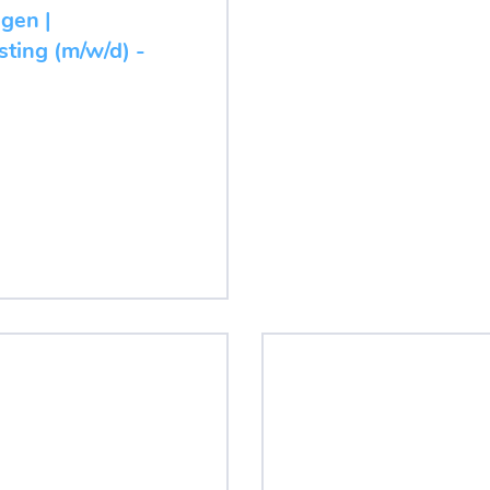
ugen |
ting (m/w/d) -