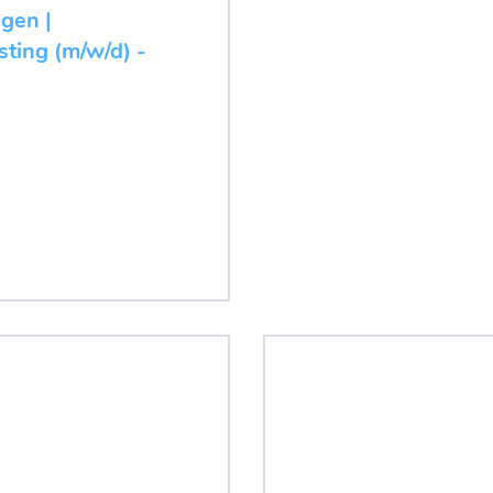
ugen |
ting (m/w/d) -