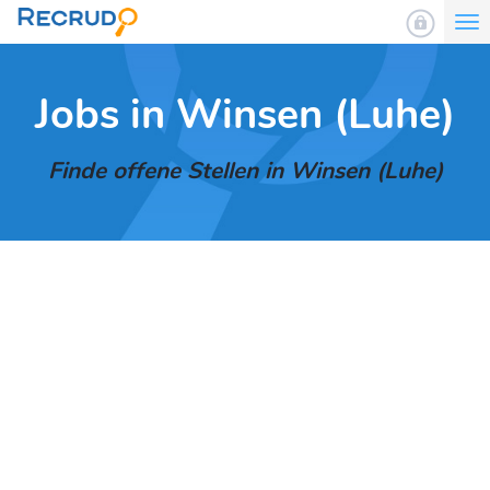
To
nav
Jobs in Winsen (Luhe)
Finde offene Stellen in Winsen (Luhe)