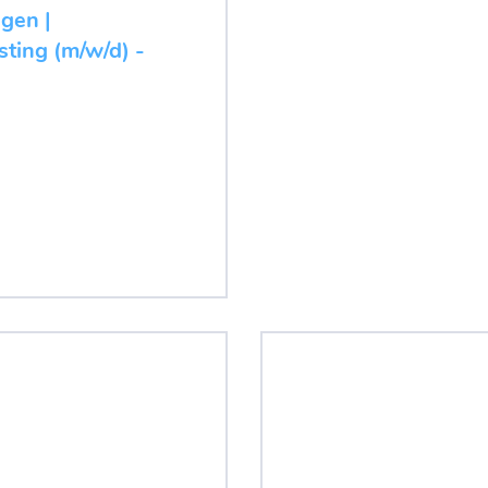
ugen |
ting (m/w/d) -