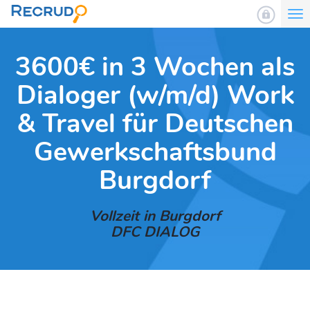
To
nav
3600€ in 3 Wochen als
Dialoger (w/m/d) Work
& Travel für Deutschen
Gewerkschaftsbund
Burgdorf
Vollzeit in Burgdorf
DFC DIALOG