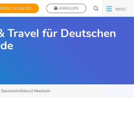
NZEIGE SCHALTEN
ANMELDEN
MENÜ
 Travel für Deutschen
ede
en Gewerkschaftsbund Meschede