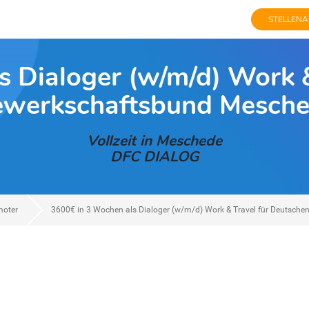
STELLENA
s Dialoger (w/m/d) Work &
werkschaftsbund Mesch
Vollzeit in Meschede
DFC DIALOG
moter
3600€ in 3 Wochen als Dialoger (w/m/d) Work & Travel für Deutsch