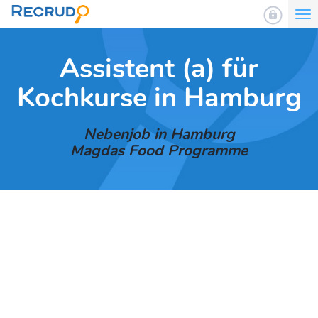
To
nav
Assistent (a) für
Kochkurse in Hamburg
Nebenjob in Hamburg
Magdas Food Programme