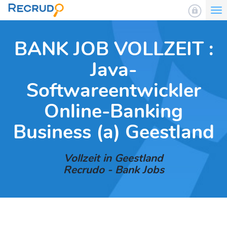
To
nav
BANK JOB VOLLZEIT :
Java-
Softwareentwickler
Online-Banking
Business (a) Geestland
Vollzeit in Geestland
Recrudo - Bank Jobs