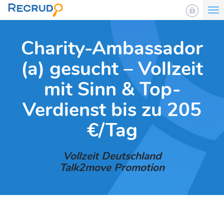
To
nav
Charity-Ambassador
(a) gesucht – Vollzeit
mit Sinn & Top-
Verdienst bis zu 205
€/Tag
Vollzeit Deutschland
Talk2move Promotion