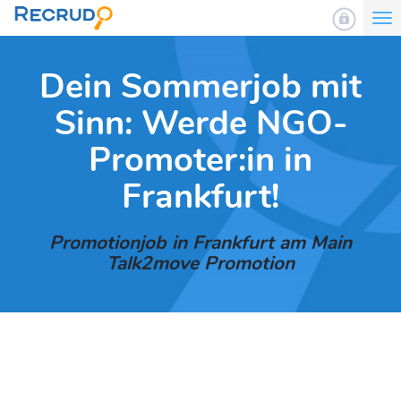
To
nav
Dein Sommerjob mit
Sinn: Werde NGO-
Promoter:in in
Frankfurt!
Promotionjob in Frankfurt am Main
Talk2move Promotion