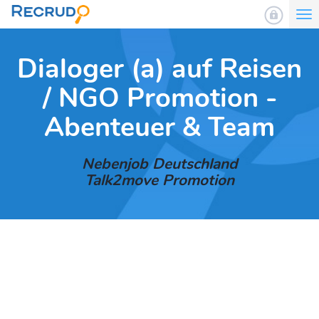
To
nav
Dialoger (a) auf Reisen
/ NGO Promotion -
Abenteuer & Team
Nebenjob Deutschland
Talk2move Promotion