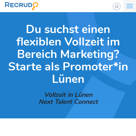
To
nav
Du suchst einen
flexiblen Vollzeit im
Bereich Marketing?
Starte als Promoter*in
Lünen
Vollzeit in Lünen
Next Talent Connect