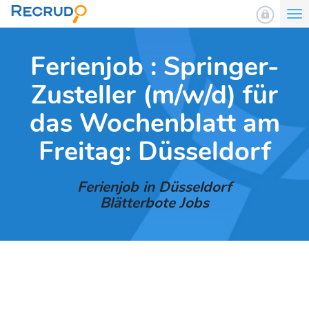
To
nav
Ferienjob : Springer-
Zusteller (m/w/d) für
das Wochenblatt am
Freitag: Düsseldorf
Ferienjob in Düsseldorf
Blätterbote Jobs