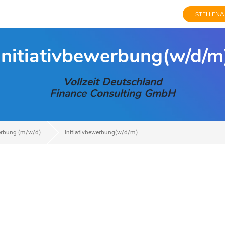
STELLENA
Initiativbewerbung(w/d/m
Vollzeit Deutschland
Finance Consulting GmbH
werbung (m/w/d)
Initiativbewerbung(w/d/m)