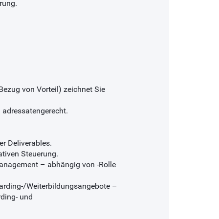
rung.
Bezug von Vorteil) zeichnet Sie
 adressatengerecht.
r Deliverables.
ativen Steuerung.
Management – abhängig von -Rolle
oarding-/Weiterbildungsangebote –
rding- und