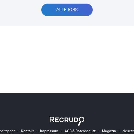
ALLE JOBS
beitgeber
-
Kontakt
-
Impressum
-
AGB & Datenschutz
-
Magazin
-
Neuest