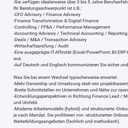
-Sie verfügen idealerweise über 3 bis 5 Jahre Berufserfah
Ihr Beratungsschwerpunkt ist z.B.:
-CFO Advisory / Finance Advisory
-Finance Transformation & Digital Finance
-Controlling / FP&A / Performance Management
-Accounting Advisory / Technical Accounting / Reporting
-Deals / M&A / Transaction Advisory
-Wirtschaftsprüfung / Audit
-Eine ausgeprägte IT-Affinität (Excel/PowerPoint; BI/ERP-
aus.
-Auf Deutsch und Englisch kommunizieren Sie sicher und
Was Sie bei einem Wechsel typischerweise erwartet:
-Mehr Ownership und Umsetzung statt rein projektbasierte
-Breite Schnittstellen im Unternehmen und Nähe zur oper
-Entwicklungsperspektiven in Richtung Finance Lead / 
und Umfeld.
-Moderne Arbeitsmodelle (hybrid) und strukturierte -Onb
je nach Mandat. Sie profitieren von -strukturierten Onboa
Weiterbildungsangeboten (fachlich und methodisch).