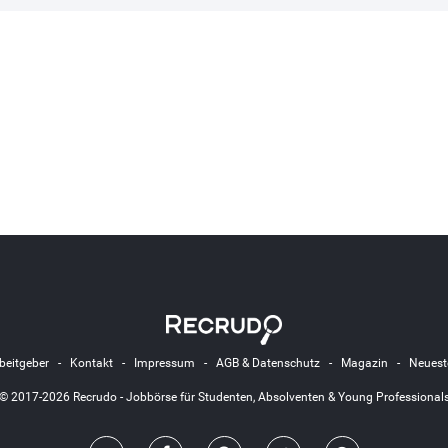
beitgeber
-
Kontakt
-
Impressum
-
AGB & Datenschutz
-
Magazin
-
Neuest
© 2017-2026 Recrudo - Jobbörse für Studenten, Absolventen & Young Professional