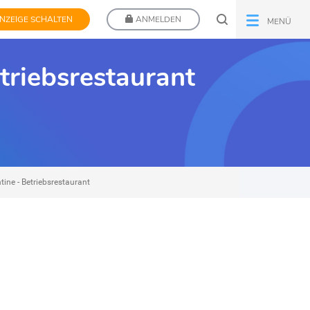
NZEIGE SCHALTEN
ANMELDEN
MENÜ
triebsrestaurant
ine - Betriebsrestaurant