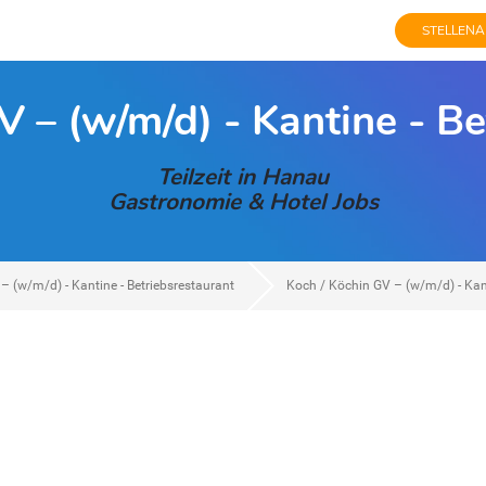
STELLENA
V – (w/m/d) - Kantine - Be
Teilzeit in Hanau
Gastronomie & Hotel Jobs
– (w/m/d) - Kantine - Betriebsrestaurant
Koch / Köchin GV – (w/m/d) - Kant