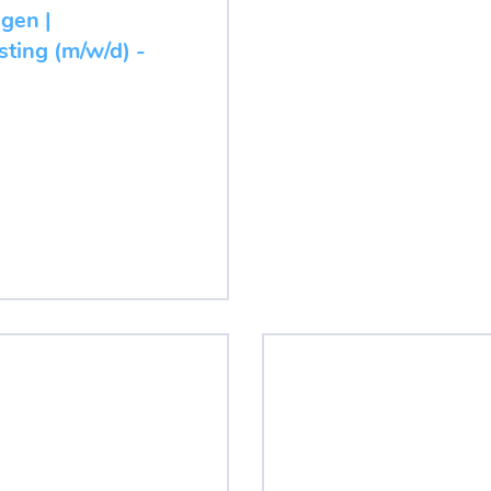
ugen |
ting (m/w/d) -