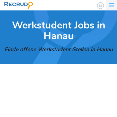
To
nav
Werkstudent Jobs in
Hanau
Finde offene Werkstudent Stellen in Hanau