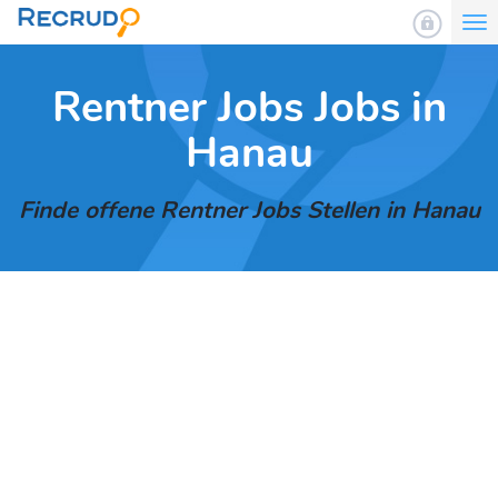
To
nav
Rentner Jobs Jobs in
Hanau
Finde offene Rentner Jobs Stellen in Hanau