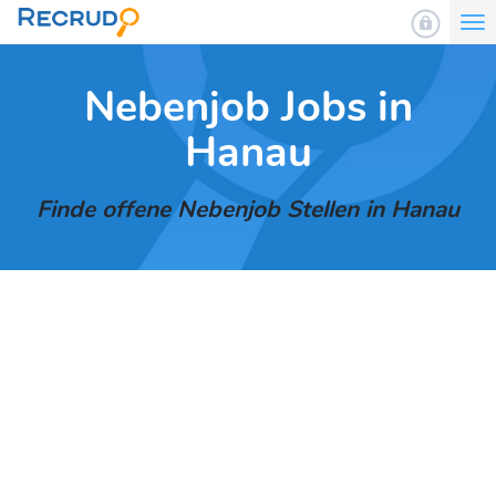
To
nav
Nebenjob Jobs in
Hanau
Finde offene Nebenjob Stellen in Hanau