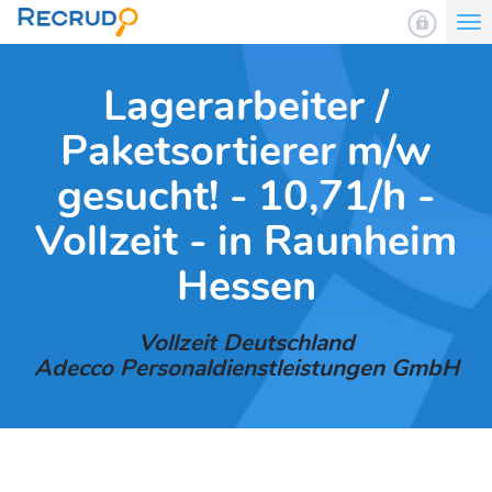
To
nav
Lagerarbeiter /
Paketsortierer m/w
gesucht! - 10,71/h -
Vollzeit - in Raunheim
Hessen
Vollzeit Deutschland
Adecco Personaldienstleistungen GmbH