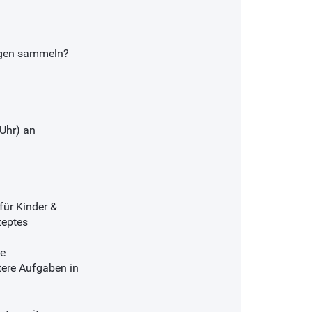
ungen sammeln?
Uhr) an
ür Kinder &
eptes
te
tere Aufgaben in