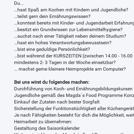
Du...
…hast Spaß am Kochen mit Kindern und Jugendliche?
…teilst gern dein Ernährungswissen?
…konntest bereits mit Kinder- und Jugendarbeit Erfahr
…besitzt ein Grundwissen zur Lebensmittelhygiene?
…suchst nach einer Tätigkeit neben deinem Studium?
…hast ein hohes Verantwortungsbewusstsein?
…bist eine geduldige Persönlichkeit?
…bist während der KURSZEITEN (zwischen 14.00 - 16.00 
mindestens 2- 3 Tagen in der Woche einsetzbar?
… machst gerne kleinere Heimprojekte am Computer?
Bei uns wirst du folgendes machen:
Durchführung von Koch- und Ernährungsbildungskursen f
Jugendliche gemäß des Magda´s Food Programme Konz
Einkauf der Zutaten nach bester Sorgfalt
Sicherstellung der Funktionstüchtigkeit aller Küchengerä
Je nach Fähigkeiten besteht für dich die Möglichkeit, wei
Heimarbeit zu übernehmen:
Gestaltung des Saisonkalender